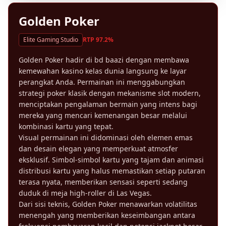
▶
Golden Poker
Elite Gaming Studio
RTP 97.2%
Golden Poker hadir di bd baazi dengan membawa
kemewahan kasino kelas dunia langsung ke layar
perangkat Anda. Permainan ini menggabungkan
strategi poker klasik dengan mekanisme slot modern,
menciptakan pengalaman bermain yang intens bagi
mereka yang mencari kemenangan besar melalui
kombinasi kartu yang tepat.
Visual permainan ini didominasi oleh elemen emas
dan desain elegan yang memperkuat atmosfer
eksklusif. Simbol-simbol kartu yang tajam dan animasi
distribusi kartu yang halus memastikan setiap putaran
terasa nyata, memberikan sensasi seperti sedang
duduk di meja high-roller di Las Vegas.
Dari sisi teknis, Golden Poker menawarkan volatilitas
menengah yang memberikan keseimbangan antara