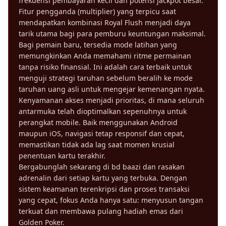
frekuensi pembayaran kecil dan potensi jackpot besar.
Fitur pengganda (multiplier) yang terpicu saat
mendapatkan kombinasi Royal Flush menjadi daya
tarik utama bagi para pemburu keuntungan maksimal.
Bagi pemain baru, tersedia mode latihan yang
memungkinkan Anda memahami ritme permainan
tanpa risiko finansial. Ini adalah cara terbaik untuk
menguji strategi taruhan sebelum beralih ke mode
taruhan uang asli untuk mengejar kemenangan nyata.
Kenyamanan akses menjadi prioritas, di mana seluruh
antarmuka telah dioptimalkan sepenuhnya untuk
perangkat mobile. Baik menggunakan Android
maupun iOS, navigasi tetap responsif dan cepat,
memastikan tidak ada lag saat momen krusial
penentuan kartu terakhir.
Bergabunglah sekarang di bd baazi dan rasakan
adrenalin dari setiap kartu yang terbuka. Dengan
sistem keamanan terenkripsi dan proses transaksi
yang cepat, fokus Anda hanya satu: menyusun tangan
terkuat dan membawa pulang hadiah emas dari
Golden Poker.