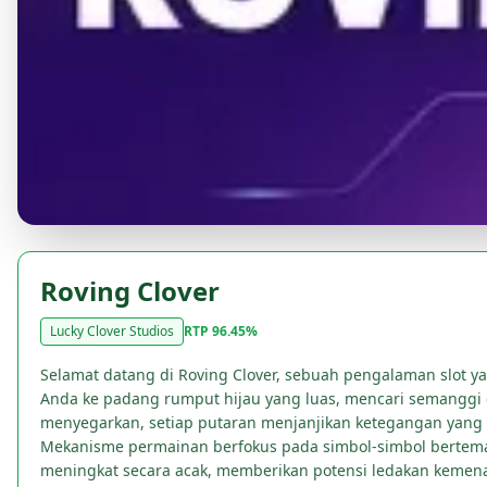
▶
Roving Clover
Lucky Clover Studios
RTP 96.45%
Selamat datang di Roving Clover, sebuah pengalaman slot
Anda ke padang rumput hijau yang luas, mencari semanggi 
menyegarkan, setiap putaran menjanjikan ketegangan yang 
Mekanisme permainan berfokus pada simbol-simbol bertem
meningkat secara acak, memberikan potensi ledakan kemena