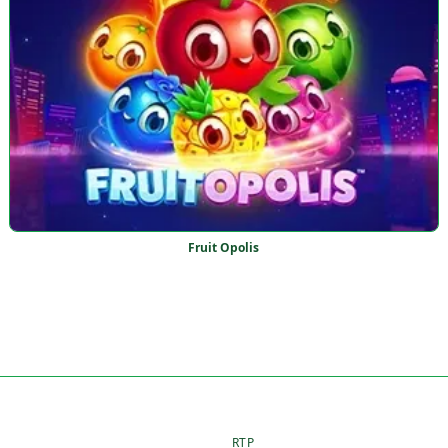
Fruit Opolis
RTP