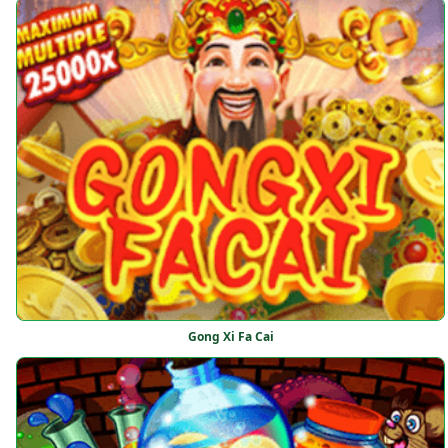
Gong Xi Fa Cai