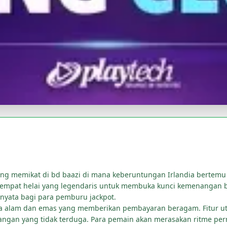
 yang memikat di bd baazi di mana keberuntungan Irlandia bert
empat helai yang legendaris untuk membuka kunci kemenangan be
nyata bagi para pemburu jackpot.
a alam dan emas yang memberikan pembayaran beragam. Fitur u
ngan yang tidak terduga. Para pemain akan merasakan ritme perm