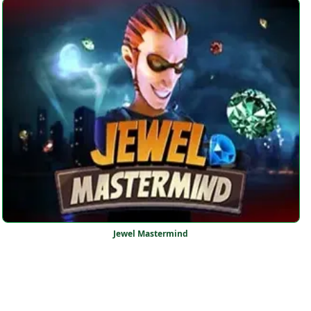
Jewel Mastermind